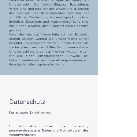
Werke auf diesen Seiten unterliegen dem deutschen
Urheberrecht. Die Vervielfältigung, Bearbeitung,
Verbreitung und jede Art der Verwertung außerhalb
der Grenzen des Urheberrechtes bedürfen der
schriftlichen Zustimmung des jeweiligen Autors bzw.
Erstellers. Downloads und Kopien dieser Seite sind
nur für den privaten, nicht kommerziellen Gebrauch
gestattet.
Soweit die Inhalte auf dieser Seite nicht vom Betreiber
erstellt wurden, werden die Urheberrechte Dritter
beachtet. Insbesondere werden Inhalte Dritter als
solche gekennzeichnet. Sollten Sie trotzdem auf eine
Urheberrechtsverletzung aufmerksam werden, bitten
wir um einen entsprechenden Hinweis. Bei
Bekanntwerden von Rechtsverletzungen werden wir
derartige Inhalte umgehend entfernen.
Datenschutz
Datenschutzerklärung
1. Information über die Erhebung
personenbezogener Daten und Kontaktdaten des
Verantwortlichen