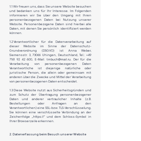
1.1 Wir freuen uns, dass Sie unsere Website besuchen
und bedanken uns für Ihr Interesse. Im Folgenden
informieren wir Sie über den Umgang mit Ihren
personenbezogenen Daten bei Nutzung unserer
Website. Personenbezogene Daten sind hierbei alle
Daten, mit denen Sie persönlich identifiziert werden
können.​
1.2 Verantwortlicher für die Datenverarbeitung auf
dieser Website im Sinne der Datenschutz-
Grundverordnung (DSGVO) ist Anna Weber,
Siemensstr. 3, 73066 Uhingen, Deutschland, Tel.:
+49
7161 92 42 600
, E-Mail:
tmbuch@mail.ru
. Der für die
Verarbeitung von personenbezogenen Daten
Verantwortliche ist diejenige natürliche oder
juristische Person, die allein oder gemeinsam mit
anderen über die Zwecke und Mittel der Verarbeitung
von personenbezogenen Daten entscheidet.
1.3 Diese Website nutzt aus Sicherheitsgründen und
zum Schutz der Übertragung personenbezogener
Daten und anderer vertraulicher Inhalte (z.B.
Bestellungen oder Anfragen an den
Verantwortlichen) eine SSL-bzw. TLS-Verschlüsselung.
Sie können eine verschlüsselte Verbindung an der
Zeichenfolge „https://“ und dem Schloss-Symbol in
Ihrer Browserzeile erkennen.
2. Datenerfassung beim Besuch unserer Website