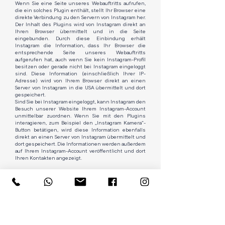
Wenn Sie eine Seite unseres Webauftritts aufrufen,
die ein solches Plugin enthält, stellt Ihr Browser eine
direkte Verbindung zu den Servern von Instagram her.
Der Inhalt des Plugins wird von Instagram direkt an
Ihren Browser übermittelt und in die Seite
eingebunden. Durch diese Einbindung erhält
Instagram die Information, dass Ihr Browser die
entsprechende Seite unseres Webauftritts
aufgerufen hat, auch wenn Sie kein Instagram-Profil
besitzen oder gerade nicht bei Instagram eingeloggt
sind. Diese Information (einschließlich Ihrer IP-
Adresse) wird von Ihrem Browser direkt an einen
Server von Instagram in die USA übermittelt und dort
gespeichert.​
Sind Sie bei Instagram eingeloggt, kann Instagram den
Besuch unserer Website Ihrem Instagram-Account
unmittelbar zuordnen. Wenn Sie mit den Plugins
interagieren, zum Beispiel den „Instagram Kamera“-
Button betätigen, wird diese Information ebenfalls
direkt an einen Server von Instagram übermittelt und
dort gespeichert. Die Informationen werden außerdem
auf Ihrem Instagram-Account veröffentlicht und dort
Ihren Kontakten angezeigt.​
Die beschriebenen Datenverarbeitungsvorgänge
erfolgen gemäß Art. 6 Abs. 1 lit. f DSGVO auf Basis der
berechtigten Interessen von Instagram an der
Einblendung personalisierter Werbung, um andere
Nutzer des sozialen Netzwerks über Ihre Aktivitäten
auf unserer Website zu informieren und zur
bedarfsgerechten Ausgestaltung des Instagram-
Dienstes.