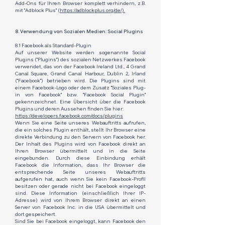
Add-Ons für Ihren Browser komplett verhindern, z.B.
mit "Adblock Plus" (
https://adblockplus.org/de/).
8. Verwendung von Sozialen Medien: Social Plugins
8.1 Facebook als Standard-Plugin
Auf unserer Website werden sogenannte Social
Plugins ("Plugins") des sozialen Netzwerkes Facebook
verwendet, das von der Facebook Ireland Ltd., 4 Grand
Canal Square, Grand Canal Harbour, Dublin 2, Irland
("Facebook") betrieben wird. Die Plugins sind mit
einem Facebook-Logo oder dem Zusatz "Soziales Plug-
in von Facebook" bzw. "Facebook Social Plugin"
gekennzeichnet. Eine Übersicht über die Facebook
Plugins und deren Aussehen finden Sie hier:
https://developers.facebook.com/docs/plugins
Wenn Sie eine Seite unseres Webauftritts aufrufen,
die ein solches Plugin enthält, stellt Ihr Browser eine
direkte Verbindung zu den Servern von Facebook her.
Der Inhalt des Plugins wird von Facebook direkt an
Ihren Browser übermittelt und in die Seite
eingebunden. Durch diese Einbindung erhält
Facebook die Information, dass Ihr Browser die
entsprechende Seite unseres Webauftritts
aufgerufen hat, auch wenn Sie kein Facebook-Profil
besitzen oder gerade nicht bei Facebook eingeloggt
sind. Diese Information (einschließlich Ihrer IP-
Adresse) wird von Ihrem Browser direkt an einen
Server von Facebook Inc. in die USA übermittelt und
dort gespeichert.
Sind Sie bei Facebook eingeloggt, kann Facebook den