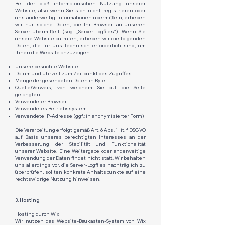
Bei der bloß informatorischen Nutzung unserer
Website, also wenn Sie sich nicht registrieren oder
uns anderweitig Informationen übermitteln, erheben
wir nur solche Daten, die Ihr Browser an unseren
Server übermittelt (sog. „Server-Logfiles“). Wenn Sie
unsere Website aufrufen, erheben wir die folgenden
Daten, die für uns technisch erforderlich sind, um
Ihnen die Website anzuzeigen:
Unsere besuchte Website
Datum und Uhrzeit zum Zeitpunkt des Zugriffes
Menge der gesendeten Daten in Byte
Quelle/Verweis, von welchem Sie auf die Seite
gelangten
Verwendeter Browser
Verwendetes Betriebssystem
Verwendete IP-Adresse (ggf.: in anonymisierter Form)
Die Verarbeitung erfolgt gemäß Art. 6 Abs. 1 lit. f DSGVO
auf Basis unseres berechtigten Interesses an der
Verbesserung der Stabilität und Funktionalität
unserer Website. Eine Weitergabe oder anderweitige
Verwendung der Daten findet nicht statt. Wir behalten
uns allerdings vor, die Server-Logfiles nachträglich zu
überprüfen, sollten konkrete Anhaltspunkte auf eine
rechtswidrige Nutzung hinweisen.
3. Hosting
Hosting durch Wix
Wir nutzen das Website-Baukasten-System von Wix