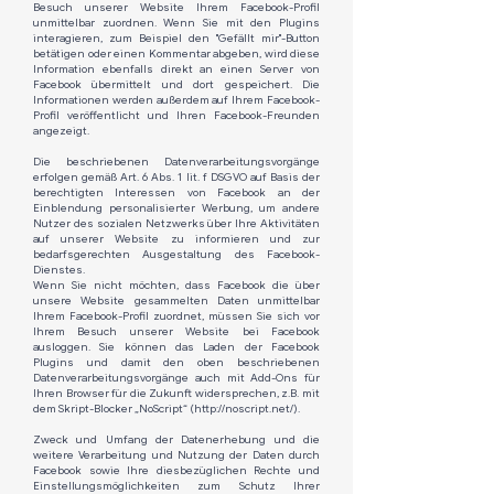
Besuch unserer Website Ihrem Facebook-Profil
unmittelbar zuordnen. Wenn Sie mit den Plugins
interagieren, zum Beispiel den "Gefällt mir"-Button
betätigen oder einen Kommentar abgeben, wird diese
Information ebenfalls direkt an einen Server von
Facebook übermittelt und dort gespeichert. Die
Informationen werden außerdem auf Ihrem Facebook-
Profil veröffentlicht und Ihren Facebook-Freunden
angezeigt.​
Die beschriebenen Datenverarbeitungsvorgänge
erfolgen gemäß Art. 6 Abs. 1 lit. f DSGVO auf Basis der
berechtigten Interessen von Facebook an der
Einblendung personalisierter Werbung, um andere
Nutzer des sozialen Netzwerks über Ihre Aktivitäten
auf unserer Website zu informieren und zur
bedarfsgerechten Ausgestaltung des Facebook-
Dienstes.​
Wenn Sie nicht möchten, dass Facebook die über
unsere Website gesammelten Daten unmittelbar
Ihrem Facebook-Profil zuordnet, müssen Sie sich vor
Ihrem Besuch unserer Website bei Facebook
ausloggen. Sie können das Laden der Facebook
Plugins und damit den oben beschriebenen
Datenverarbeitungsvorgänge auch mit Add-Ons für
Ihren Browser für die Zukunft widersprechen, z.B. mit
dem Skript-Blocker „NoScript“ (
http://noscript.net/).
Zweck und Umfang der Datenerhebung und die
weitere Verarbeitung und Nutzung der Daten durch
Facebook sowie Ihre diesbezüglichen Rechte und
Einstellungsmöglichkeiten zum Schutz Ihrer