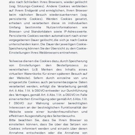
also nach Schließen Ihres Browsers, wieder gelöscht
(sog. Sitzungs-Cookies). Andere Cookies verbleiben
auf Ihrem Endgerät und ermöglichen, Ihren Browser
beim nächsten Besuch wiederzuerkennen (sog.
persistente Cookies). Werden Cookies gesetzt,
erheben und verarbeiten diese im individuellen
Umfang bestimmte Nutzerinformationen wie
Browser- und Standortdaten sowie IP-Adresswerte.
Persistente Cookies werden automatisiert nach einer
vorgegebenen Dauer gelöscht, die sich je nach Cookie
unterscheiden kann. Die Dauer der jeweiligen Cookie-
Speicherung können Sie der Übersicht zu den Cookie-
Einstellungen Ihres Webbrowsers entnehmen.​
Teilweise dienen die Cookies dazu, durch Speicherung
von Einstellungen den Bestellprozess zu
vereinfachen (z.B. Merken des Inhalts eines
virtuellen Warenkorbs für einen späteren Besuch auf
der Website). Sofern durch einzelne von uns
eingesetzte Cookies auch personenbezogene Daten
verarbeitet werden, erfolgt die Verarbeitung gemäß
Art. 6 Abs. 1 lit. b DSGVO entweder zur Durchführung
des Vertrages, gemäß Art. 6 Abs. 1 lit. a DSGVO im Falle
einer erteilten Einwilligung oder gemäß Art. 6 Abs. 1 lit.
f DSGVO zur Wahrung unserer berechtigten
Interessen an der bestmöglichen Funktionalität der
Website sowie einer kundenfreundlichen und
effektiven Ausgestaltung des Seitenbesuchs.​
Bitte beachten Sie, dass Sie Ihren Browser so
einstellen können, dass Sie über das Setzen von
Cookies informiert werden und einzeln über deren
Annahme entscheiden oder die Annahme von