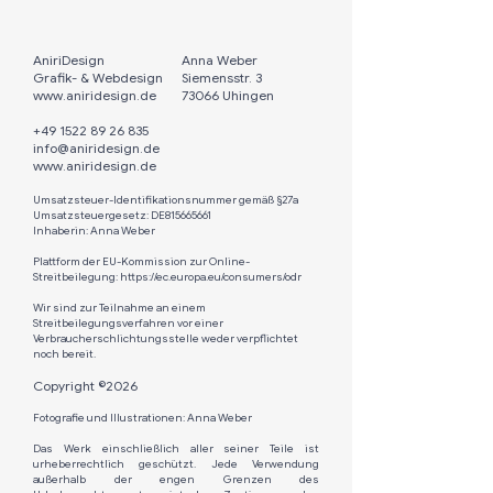
AniriDesign
Anna Weber​
Grafik- & Webdesign
Siemensstr. 3
www.aniridesign.de
73066 Uhingen
+49 1522 89 26 835​
info@aniridesign.de
www.aniridesign.de
Umsatzsteuer-Identifikationsnummer gemäß §27a
Umsatzsteuergesetz: DE815665661
Inhaberin: Anna Weber
Plattform der EU-Kommission zur Online-
Streitbeilegung:
https://ec.europa.eu/consumers/odr
Wir sind zur Teilnahme an einem
Streitbeilegungsverfahren vor einer
Verbraucherschlichtungsstelle weder verpflichtet
noch bereit.
Copyright ©2026
Fotografie und Illustrationen: Anna Weber
Das Werk einschließlich aller seiner Teile ist
urheberrechtlich geschützt. Jede Verwendung
außerhalb der engen Grenzen des