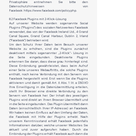
Privatsphäre entnehmen Sie bitte den
Datenschutzhinweisen von
Facebook:
https://www.facebook.com/policy.php
.
8.2 Facebook Plugins mit 2-Klick-Lösung
Auf unserer Website werden sogenannte Social
Plugins ("Plugins") des sozialen Netzwerkes Facebook
verwendet, das von der Facebook Ireland Ltd., 4 Grand
Canal Square, Grand Canal Harbour, Dublin 2, Irland
("Facebook") betrieben wird.
Um den Schutz Ihrer Daten beim Besuch unserer
Website zu erhöhen, sind die Plugins zunächst
deaktiviert mittels sogenannter „2-Klick“- Lösung in
die Seite eingebunden. Deaktivierte Plugins
erkennen Sie daran, dass diese grau hinterlegt sind.
Diese Einbindung gewährleistet, dass beim Aufruf
einer Seite unseres Webauftritts, die solche Plugins
enthält, noch keine Verbindung mit den Servern von
Facebook hergestellt wird. Erst wenn Sie die Plugins
aktivieren und damit gemäß Art. 6 Abs. 1 lit. a DSGVO
Ihre Einwilligung in die Datenübermittlung erteilen,
stellt Ihr Browser eine direkte Verbindung zu den
Servern von Facebook her. Der Inhalt des jeweiligen
Plugins wird direkt an Ihren Browser übermittelt und
in die Seite eingebunden. Das Plugin übermittelt dann
Daten (einschließlich Ihrer IP-Adresse) an Facebook.
Wir haben keinen Einfluss auf den Umfang der Daten,
die Facebook mit Hilfe der Plugins erhebt. Nach
unserem Kenntnisstand erhält Facebook jedenfalls
Informationen darüber, welche unserer Websites Sie
aktuell und zuvor aufgerufen haben. Durch die
Einbindung der Plugins erhält Facebook auch dann die