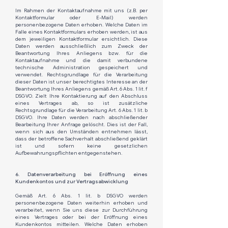
Im Rahmen der Kontaktaufnahme mit uns (z.B. per
Kontaktformular oder E-Mail) werden
personenbezogene Daten erhoben. Welche Daten im
Falle eines Kontaktformulars erhoben werden, ist aus
dem jeweiligen Kontaktformular ersichtlich. Diese
Daten werden ausschließlich zum Zweck der
Beantwortung Ihres Anliegens bzw. für die
Kontaktaufnahme und die damit verbundene
technische Administration gespeichert und
verwendet. Rechtsgrundlage für die Verarbeitung
dieser Daten ist unser berechtigtes Interesse an der
Beantwortung Ihres Anliegens gemäß Art. 6 Abs. 1 lit. f
DSGVO. Zielt Ihre Kontaktierung auf den Abschluss
eines Vertrages ab, so ist zusätzliche
Rechtsgrundlage für die Verarbeitung Art. 6 Abs. 1 lit. b
DSGVO. Ihre Daten werden nach abschließender
Bearbeitung Ihrer Anfrage gelöscht. Dies ist der Fall,
wenn sich aus den Umständen entnehmen lässt,
dass der betroffene Sachverhalt abschließend geklärt
ist und sofern keine gesetzlichen
Aufbewahrungspflichten entgegenstehen.
6. Datenverarbeitung bei Eröffnung eines
Kundenkontos und zur Vertragsabwicklung
Gemäß Art. 6 Abs. 1 lit. b DSGVO werden
personenbezogene Daten weiterhin erhoben und
verarbeitet, wenn Sie uns diese zur Durchführung
eines Vertrages oder bei der Eröffnung eines
Kundenkontos mitteilen. Welche Daten erhoben