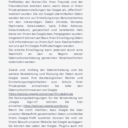
Profilbilder, der Nutzer-IDs Ihrer Freunde und der
Freundesliste kommen kann, wenn diese in Ihren
Privatsphäreeinstellungen bei Google als „öffentlich“
markiert wurden. Die von Google übermittelten Daten
werden bei uns zur Erstellung eines Benutzerkontos
mit den notwendigen Daten (Anrede, Vorname,
Nachname, Adressdaten, Land, E-Mail Adresse,
Geburtsdatum), gespeichert und verarbeitet, falls
diese von Ihnen bei Google dazu freigegeben wurden.
Umgekehrt können auf Basis Ihrer Einwilligung Daten
(z.B. Informationen zu Ihrem Surf- bzw. Kaufverhalten)
von uns auf Ihr Google-Profil übertragen werden.
Die erteilte Einwilligung kann jederzeit durch eine
Nachricht an den zu Beginn dieser
Datenschutzerklärung genannten Verantwortlichen
widerrufen werden.​
Zweck und Umfang der Datenerhebung und die
weitere Verarbeitung und Nutzung der Daten durch
Google sowie Ihre diesbezüglichen Rechte und
Einstellungsmöglichkeiten zum Schutz Ihrer
Privatsphäre entnehmen Sie bitte den
Datenschutzhinweisen von Google:
https://policies.google.com/privacy?hl=de&gl=de
Die Nutzungsbedingungen für die Verwendung von
„Google Sign-In“ können Sie hier
einsehen:
https://policies.google.com/terms
Wenn Sie nicht möchten, dass Google die über
unseren Webauftritt gesammelten Daten unmittelbar
Ihrem Google-Profil zuordnet, müssen Sie sich vor
Ihrem Besuch unserer Website bei Google ausloggen.
Sie können das Laden der Google- Plugins auch mit