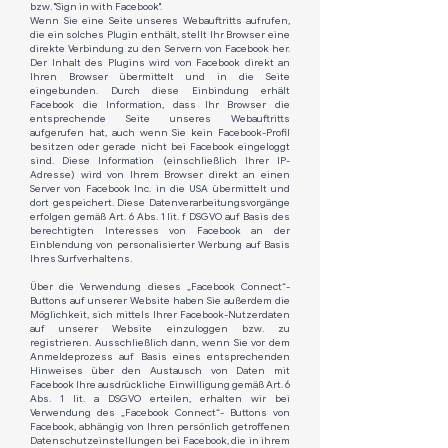
bzw. "Sign in with Facebook".​
Wenn Sie eine Seite unseres Webauftritts aufrufen,
die ein solches Plugin enthält, stellt Ihr Browser eine
direkte Verbindung zu den Servern von Facebook her.
Der Inhalt des Plugins wird von Facebook direkt an
Ihren Browser übermittelt und in die Seite
eingebunden. Durch diese Einbindung erhält
Facebook die Information, dass Ihr Browser die
entsprechende Seite unseres Webauftritts
aufgerufen hat, auch wenn Sie kein Facebook-Profil
besitzen oder gerade nicht bei Facebook eingeloggt
sind. Diese Information (einschließlich Ihrer IP-
Adresse) wird von Ihrem Browser direkt an einen
Server von Facebook Inc. in die USA übermittelt und
dort gespeichert. Diese Datenverarbeitungsvorgänge
erfolgen gemäß Art. 6 Abs. 1 lit. f DSGVO auf Basis des
berechtigten Interesses von Facebook an der
Einblendung von personalisierter Werbung auf Basis
Ihres Surfverhaltens.​
Über die Verwendung dieses „Facebook Connect“-
Buttons auf unserer Website haben Sie außerdem die
Möglichkeit, sich mittels Ihrer Facebook-Nutzerdaten
auf unserer Website einzuloggen bzw. zu
registrieren. Ausschließlich dann, wenn Sie vor dem
Anmeldeprozess auf Basis eines entsprechenden
Hinweises über den Austausch von Daten mit
Facebook Ihre ausdrückliche Einwilligung gemäß Art. 6
Abs. 1 lit. a DSGVO erteilen, erhalten wir bei
Verwendung des „Facebook Connect“- Buttons von
Facebook, abhängig von Ihren persönlich getroffenen
Datenschutzeinstellungen bei Facebook, die in ihrem