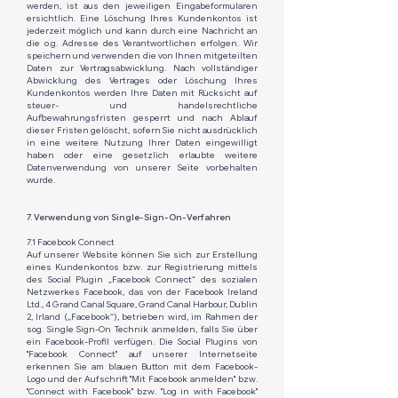
werden, ist aus den jeweiligen Eingabeformularen
ersichtlich. Eine Löschung Ihres Kundenkontos ist
jederzeit möglich und kann durch eine Nachricht an
die o.g. Adresse des Verantwortlichen erfolgen. Wir
speichern und verwenden die von Ihnen mitgeteilten
Daten zur Vertragsabwicklung. Nach vollständiger
Abwicklung des Vertrages oder Löschung Ihres
Kundenkontos werden Ihre Daten mit Rücksicht auf
steuer- und handelsrechtliche
Aufbewahrungsfristen gesperrt und nach Ablauf
dieser Fristen gelöscht, sofern Sie nicht ausdrücklich
in eine weitere Nutzung Ihrer Daten eingewilligt
haben oder eine gesetzlich erlaubte weitere
Datenverwendung von unserer Seite vorbehalten
wurde.
7. Verwendung von Single-Sign-On-Verfahren
7.1 Facebook Connect
Auf unserer Website können Sie sich zur Erstellung
eines Kundenkontos bzw. zur Registrierung mittels
des Social Plugin „Facebook Connect“ des sozialen
Netzwerkes Facebook, das von der Facebook Ireland
Ltd., 4 Grand Canal Square, Grand Canal Harbour, Dublin
2, Irland („Facebook“), betrieben wird, im Rahmen der
sog. Single Sign-On Technik anmelden, falls Sie über
ein Facebook-Profil verfügen. Die Social Plugins von
"Facebook Connect" auf unserer Internetseite
erkennen Sie am blauen Button mit dem Facebook-
Logo und der Aufschrift "Mit Facebook anmelden" bzw.
"Connect with Facebook" bzw. "Log in with Facebook"