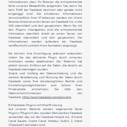
Informationen, dass Ihr Browser die entsprechende
Seite unseres Webauftritts aufgerufen hat, wenn Sie
kein Profil bei Facebook besitzen oder gerade nicht
eingeloggt sind. Die erhobenen Informationen
(einschließlich Ihrer IP-Adresse) werden von Ihrem
Browser direkt an einen Server von Facebook Inc. in die
USA übermittelt und dort gespeichert. Wenn Sie mit
den Plugins interagieren, wird die entsprechende
Information ebenfalls direkt an einen Server von
Facebook übermittelt und dort gespeichert. Die
Informationen werden außerdem bei Facebook
veröffentlicht und dort Ihren Kontakten angezeigt.​
Sie können Ihre Einwilligung jederzeit widerrufen
indem Sie das aktivierte Plugin durch erneutes
Anklicken wieder deaktivieren. Der Widerruf hat
jedoch keinen Einfluss auf die Daten, die bereits an
Facebook übertragen wurden.
Zweck und Umfang der Datenerhebung und die
weitere Verarbeitung und Nutzung der Daten durch
Facebook sowie Ihre diesbezüglichen Rechte und
Einstellungsmöglichkeiten zum Schutz Ihrer
Privatsphäre entnehmen Sie bitte den
Datenschutzhinweisen von
Facebook:
https://www.facebook.com/policy.php
8.3 Facebook-Plugins mit Shariff-Lösung
Auf unserer Website werden sogenannte Social
Plugins ("Plugins") des sozialen Netzwerkes Facebook
verwendet, das von der Facebook Ireland Ltd., 4 Grand
Canal Square, Grand Canal Harbour, Dublin 2, Irland
("Facebook") betrieben wird.