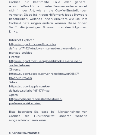
Cookies für bestimmte Fälle oder generell
ausschließen können. Jeder Browser unterscheidet
sich in der Art, wie er die Cookie-Einstellungen
verwaltet. Diese ist in dem Hilfemenü jedes Browsers
beschrieben, welches Ihnen erläutert, wie Sie Ihre
Cookie-Einstellungen ändern können. Diese finden
Sie für die jeweiligen Browser unter den folgenden
Links:
Internet Explorer: ​
https://support.microsoft.com/de-
de/help/17442/windows-internet-explorer-delete-
manage-cookies
Firefox:
https://support.mozilla.org/de/kb/cookies-erlauben-
und-ablehnen
Chrome:
https://support.google.com/chrome/answer/95647?
hl=de&hlrm=en
Safari:
https://support.apple.com/de-
de/guide/safari/sfri11471/mac
Opera:
https://help.opera.com/de/latest/web-
preferences/#cookies
Bitte beachten Sie, dass bei Nichtannahme von
Cookies die Funktionalität unserer Website
eingeschränkt sein kann.
5. Kontaktaufnahme