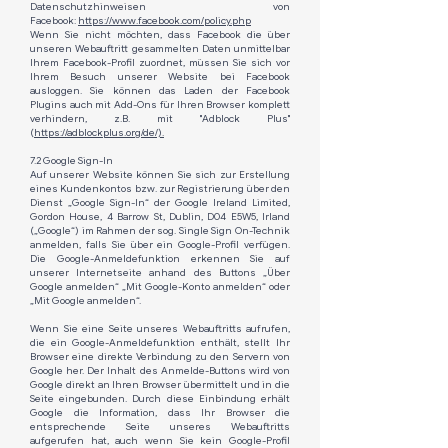
Datenschutzhinweisen von
Facebook:
https://www.facebook.com/policy.php
Wenn Sie nicht möchten, dass Facebook die über
unseren Webauftritt gesammelten Daten unmittelbar
Ihrem Facebook-Profil zuordnet, müssen Sie sich vor
Ihrem Besuch unserer Website bei Facebook
ausloggen. Sie können das Laden der Facebook
Plugins auch mit Add-Ons für Ihren Browser komplett
verhindern, z.B. mit "Adblock Plus"
(
https://adblockplus.org/de/).
7.2 Google Sign-In
Auf unserer Website können Sie sich zur Erstellung
eines Kundenkontos bzw. zur Registrierung über den
Dienst „Google Sign-In“ der Google Ireland Limited,
Gordon House, 4 Barrow St, Dublin, D04 E5W5, Irland
(„Google“) im Rahmen der sog. Single Sign On-Technik
anmelden, falls Sie über ein Google-Profil verfügen.
Die Google-Anmeldefunktion erkennen Sie auf
unserer Internetseite anhand des Buttons „Über
Google anmelden“ „Mit Google-Konto anmelden“ oder
„Mit Google anmelden“.
Wenn Sie eine Seite unseres Webauftritts aufrufen,
die ein Google-Anmeldefunktion enthält, stellt Ihr
Browser eine direkte Verbindung zu den Servern von
Google her. Der Inhalt des Anmelde-Buttons wird von
Google direkt an Ihren Browser übermittelt und in die
Seite eingebunden. Durch diese Einbindung erhält
Google die Information, dass Ihr Browser die
entsprechende Seite unseres Webauftritts
aufgerufen hat, auch wenn Sie kein Google-Profil