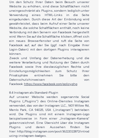
Um den Schutz Ihrer Daten beim Besuch unserer
Website zu erhöhen, sind diese Schaltflächen nicht
uneingeschränkt als Plugins, sondern lediglich unter
Verwendung eines HTML-Links in die Seite
eingebunden. Durch diese Art der Einbindung wird
gewährleistet, dass beim Aufruf einer Seite unserer
Website, die solche Schaltflächen enthält, noch keine
Verbindung mit den Servern von Facebook hergestellt
wird. Wenn Sie auf die Schaltfläche klicken, öffnet sich
ein neues Browserfenster und ruft die Seite von
Facebook auf, auf der Sie (ggf. nach Eingabe Ihrer
Login-Daten) mit den dortigen Plugins interagieren
können.
Zweck und Umfang der Datenerhebung und die
weitere Verarbeitung und Nutzung der Daten durch
Facebook sowie Ihre diesbezüglichen Rechte und
Einstellungsmöglichkeiten zum Schutz Ihrer
Privatsphäre entnehmen Sie bitte den
Datenschutzhinweisen von
Facebook:
https://www.facebook.com/policy.php
8.4 Instagram als Standard-Plugin
Auf unserer Website werden sogenannte Social
Plugins („Plugins“) des Online-Dienstes Instagram
verwendet, das von der Instagram LLC., 1601 Willow Rd,
Menlo Park, CA 94025, USA („Instagram“) betrieben
wird. Die Plugins sind mit einem Instagram-Logo
beispielsweise in Form einer „Instagram-Kamera“
gekennzeichnet. Eine Übersicht über die Instagram
Plugins und deren Aussehen finden Sie
hier:
http://blog.instagram.com/post/36222022872/introd
ucing-instagram-badges
.