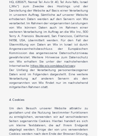
HQ, 6350671, Nemal Tel Aviv St 40, Tel Aviv-Yafo, Israel
(„Wix“) zum Zwecke des Hostings und der
Darstellung der Website auf Basis einer Verarbeitung
in unserem Auftrag. Sämtliche auf unserer Website
erhobenen Daten werden auf den Servern von Wix
verarbeitet. Im Rahmen der vorgenannten Leistungen
von Wix können Daten auch im Rahmen einer
weiteren Verarbeitung im Auftrag an die Wix Inc., 500
Terry A. Francois Boulevard, San Francisco, California
94158, USA, übermittelt werden. Für den Fall der
Übermittlung von Daten an Wix in Israel ist durch
Angemessenheitsbeschluss der Europäischen
Kommission das angemessene Datenschutzniveau
gewährleistet. Weitere Hinweise zum Datenschutz
von Wix erhalten Sie unter der nachstehenden
Internetseite:
https://de.wix.com/about/privacy
.
Der Umfang der Verarbeitung personenbezogener
Daten wird im Folgenden dargestellt. Eine weitere
Verarbeitung auf anderen Servern als den
vorgenannten von Wix findet nur im nachstehend
mitgeteilten Rahmen statt.
4. Cookies
Um den Besuch unserer Website attraktiv zu
gestalten und die Nutzung bestimmter Funktionen
zu ermöglichen, verwenden wir auf verschiedenen
Seiten sogenannte Cookies. Hierbei handelt es sich
um kleine Textdateien, die auf Ihrem Endgerät
abgelegt werden. Einige der von uns verwendeten
Cookies werden nach dem Ende der Browser-Sitzung,