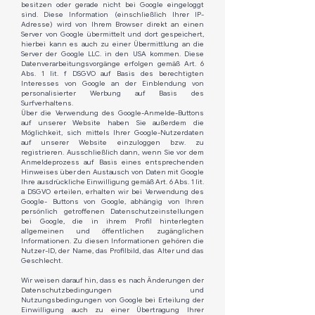
besitzen oder gerade nicht bei Google eingeloggt
sind. Diese Information (einschließlich Ihrer IP-
Adresse) wird von Ihrem Browser direkt an einen
Server von Google übermittelt und dort gespeichert,
hierbei kann es auch zu einer Übermittlung an die
Server der Google LLC. in den USA kommen. Diese
Datenverarbeitungsvorgänge erfolgen gemäß Art. 6
Abs. 1 lit. f DSGVO auf Basis des berechtigten
Interesses von Google an der Einblendung von
personalisierter Werbung auf Basis des
Surfverhaltens.​
Über die Verwendung des Google-Anmelde-Buttons
auf unserer Website haben Sie außerdem die
Möglichkeit, sich mittels Ihrer Google-Nutzerdaten
auf unserer Website einzuloggen bzw. zu
registrieren. Ausschließlich dann, wenn Sie vor dem
Anmeldeprozess auf Basis eines entsprechenden
Hinweises über den Austausch von Daten mit Google
Ihre ausdrückliche Einwilligung gemäß Art. 6 Abs. 1 lit.
a DSGVO erteilen, erhalten wir bei Verwendung des
Google- Buttons von Google, abhängig von Ihren
persönlich getroffenen Datenschutzeinstellungen
bei Google, die in ihrem Profil hinterlegten
allgemeinen und öffentlichen zugänglichen
Informationen. Zu diesen Informationen gehören die
Nutzer-ID, der Name, das Profilbild, das Alter und das
Geschlecht.​
Wir weisen darauf hin, dass es nach Änderungen der
Datenschutzbedingungen und
Nutzungsbedingungen von Google bei Erteilung der
Einwilligung auch zu einer Übertragung Ihrer