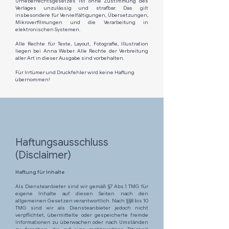
Urheberrechtsgesetzes ist ohne Zustimmung des
Verlages unzulässig und strafbar. Das gilt
insbesondere für Vervielfältigungen, Übersetzungen,
Mikroverfilmungen und die Verarbeitung in
elektronischen Systemen.
Alle Rechte für Texte, Layout, Fotografie, Illustration
liegen bei Anna Weber. Alle Rechte der Verbreitung
aller Art in dieser Ausgabe sind vorbehalten.
Für Irrtümer und Druckfehler wird keine Haftung
übernommen!
Haftungsausschluss
(Disclaimer)
Haftung für Inhalte
Als Diensteanbieter sind wir gemäß §7 Abs.1 TMG für
eigene Inhalte auf diesen Seiten nach den
allgemeinen Gesetzen verantwortlich. Nach §§8 bis 10
TMG sind wir als Diensteanbieter jedoch nicht
verpflichtet, übermittelte oder gespeicherte fremde
Informationen zu überwachen oder nach Umständen