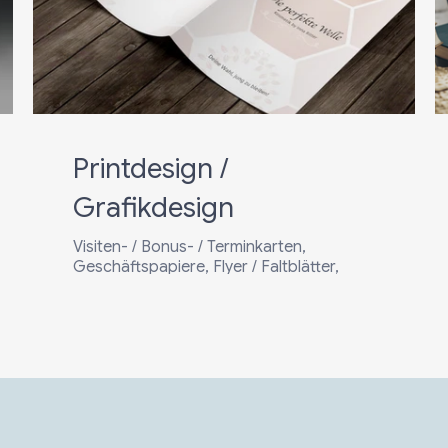
Printdesign /
Grafikdesign
Visiten- / Bonus- / Terminkarten,
Geschäftspapiere, Flyer / Faltblätter,
Plakate, Broschüren, Bücher, Kataloge,
Aufkleber / Etiketten / Klebeband,
Werbeartikel / Verpackung,
Werbetechnik / Autobeschriftung etc.